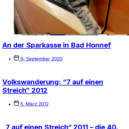
An der Sparkasse in Bad Honnef
Veröffentlichungsdatum
9. September 2020
Volkswanderung: “7 auf einen
Streich” 2012
Veröffentlichungsdatum
5. März 2012
„7 auf einen Streich“ 2011 – die 40.